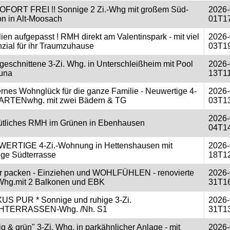
OFORT FREI !! Sonnige 2 Zi.-Whg mit großem Süd-
2026-
n in Alt-Moosach
01T17
ien aufgepasst ! RMH direkt am Valentinspark - mit viel
2026-
zial für ihr Traumzuhause
03T19
eschnittene 3-Zi. Whg. in Unterschleißheim mit Pool
2026-
una
13T11
nes Wohnglück für die ganze Familie - Neuwertige 4-
2026-
GARTENwhg. mit zwei Bädern & TG
03T13
2026-
tliches RMH im Grünen in Ebenhausen
04T14
ERTIGE 4-Zi.-Wohnung in Hettenshausen mit
2026-
ige Südterrasse
18T12
er packen - Einziehen und WOHLFÜHLEN - renovierte
2026-
 Whg.mit 2 Balkonen und EBK
31T16
XUS PUR * Sonnige und ruhige 3-Zi.
2026-
TERRASSEN-Whg. /Nh. S1
31T13
g & grün" 3-Zi. Whg. in parkähnlicher Anlage - mit
2026-