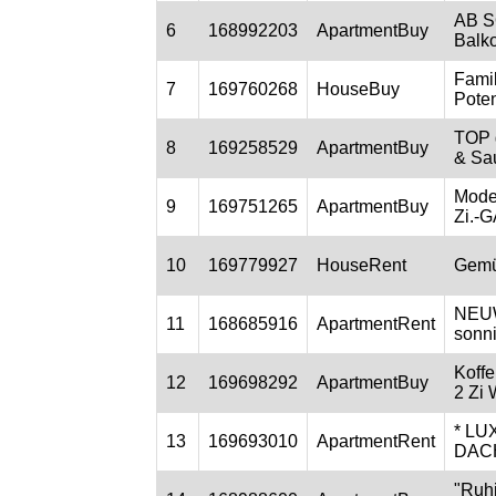
AB S
6
168992203
ApartmentBuy
Balko
Famil
7
169760268
HouseBuy
Poten
TOP g
8
169258529
ApartmentBuy
& Sa
Moder
9
169751265
ApartmentBuy
Zi.-
10
169779927
HouseRent
Gemü
NEUW
11
168685916
ApartmentRent
sonn
Koff
12
169698292
ApartmentBuy
2 Zi
* LU
13
169693010
ApartmentRent
DACH
"Ruhi