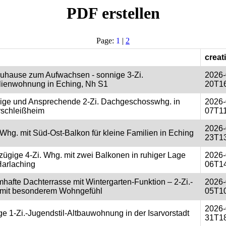
PDF erstellen
Page:
1
|
2
creat
Zuhause zum Aufwachsen - sonnige 3-Zi.
2026-
lienwohnung in Eching, Nh S1
20T16
ige und Ansprechende 2-Zi. Dachgeschosswhg. in
2026-
rschleißheim
07T11
2026-
-Whg. mit Süd-Ost-Balkon für kleine Familien in Eching
23T13
ügige 4-Zi. Whg. mit zwei Balkonen in ruhiger Lage
2026-
Harlaching
06T14
hafte Dachterrasse mit Wintergarten-Funktion – 2-Zi.-
2026-
mit besonderem Wohngefühl
05T10
2026-
e 1-Zi.-Jugendstil-Altbauwohnung in der Isarvorstadt
31T18